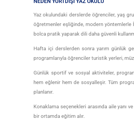
NEDEN YURTDIŞI YAZ OKULU
Yaz okulundaki derslerde öğrenciler, yaş grup
öğretmenler eşliğinde, modern yöntemlerle İngi
bolca pratik yaparak dili daha güvenli kullan
Hafta içi derslerden sonra yarım günlük gez
programlarıyla öğrenciler turistik yerleri, mü
Günlük sportif ve sosyal aktiviteler, progra
hem eğlenir hem de sosyalleşir. Tüm progra
planlanır.
Konaklama seçenekleri arasında aile yanı ve y
bir ortamda eğitim alır.