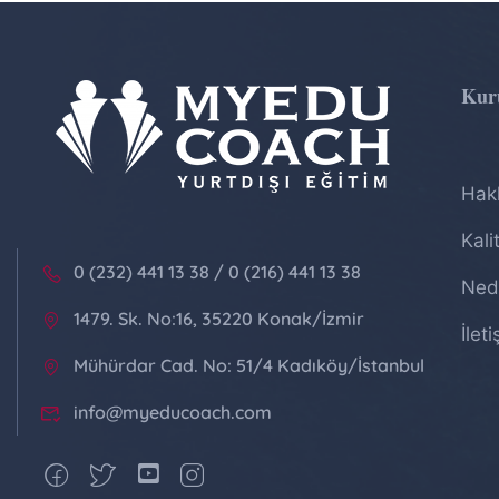
Kur
Hak
Kali
0 (232) 441 13 38 / 0 (216) 441 13 38
Ned
1479. Sk. No:16, 35220 Konak/İzmir
İlet
Mühürdar Cad. No: 51/4 Kadıköy/İstanbul
info@myeducoach.com