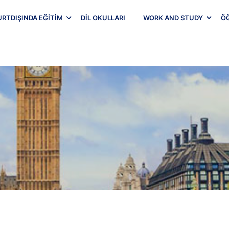
URTDIŞINDA EĞITIM
DIL OKULLARI
WORK AND STUDY
Ö