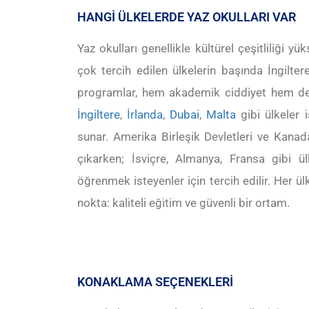
HANGİ ÜLKELERDE YAZ OKULLARI VAR
Yaz okulları genellikle kültürel çeşitliliği y
çok tercih edilen ülkelerin başında İngilter
programlar, hem akademik ciddiyet hem de gü
İngiltere
,
İrlanda
,
Dubai
,
Malta
gibi ülkeler 
sunar. Amerika Birleşik Devletleri ve Kanad
çıkarken; İsviçre, Almanya, Fransa gibi ü
öğrenmek isteyenler için tercih edilir. Her 
nokta: kaliteli eğitim ve güvenli bir ortam.
KONAKLAMA SEÇENEKLERİ