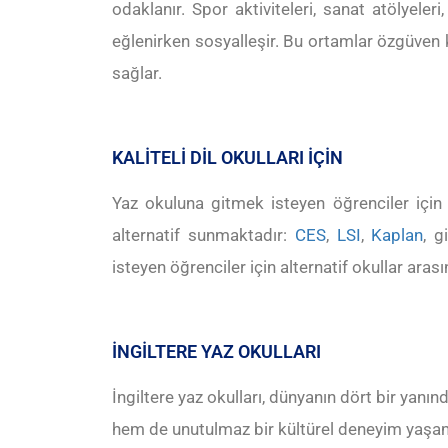
odaklanır. Spor aktiviteleri, sanat atölyeler
eğlenirken sosyalleşir. Bu ortamlar özgüven k
sağlar.
KALİTELİ DİL OKULLARI İÇİN
Yaz okuluna gitmek isteyen öğrenciler için b
alternatif sunmaktadır:
CES
,
LSI
,
Kaplan
, g
isteyen öğrenciler için alternatif okullar aras
İNGİLTERE YAZ OKULLARI
İngiltere yaz okulları, dünyanın dört bir yanın
hem de unutulmaz bir kültürel deneyim yaşam