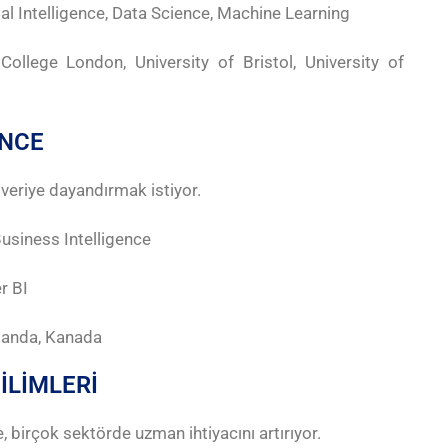
ial Intelligence, Data Science, Machine Learning
 College London, University of Bristol, University of
ENCE
ı veriye dayandırmak istiyor.
Business Intelligence
r BI
llanda, Kanada
İLİMLERİ
 birçok sektörde uzman ihtiyacını artırıyor.