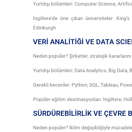
Yurtdışı bölümleri: Computer Science, Artific
İngiltere’de öne çıkan üniversiteler: King’s
Edinburgh
VERİ ANALİTİĞİ VE DATA SCI
Neden popüler? Şirketler, stratejik kararların
Yurtdışı bölümleri: Data Analytics, Big Data, 
Gerekli beceriler: Python, SQL, Tableau, Powe
Popüler eğitim destinasyonları: İngiltere, Ho
SÜRDÜREBİLİRLİK VE ÇEVRE B
Neden popüler? İklim değişikliğiyle mücadele,