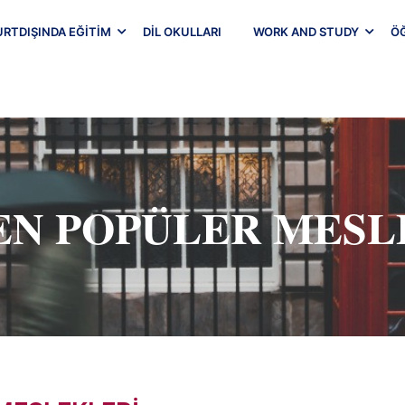
URTDIŞINDA EĞITIM
DIL OKULLARI
WORK AND STUDY
Ö
EN POPÜLER MESL