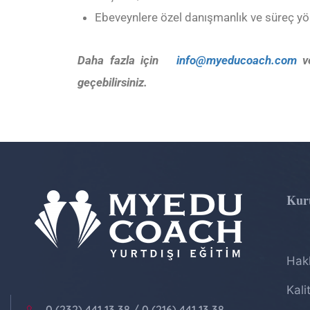
Ebeveynlere özel danışmanlık ve süreç yö
Daha fazla için
info@myeducoach.com
ve
geçebilirsiniz.
Kur
Hak
Kali
0 (232) 441 13 38 / 0 (216) 441 13 38