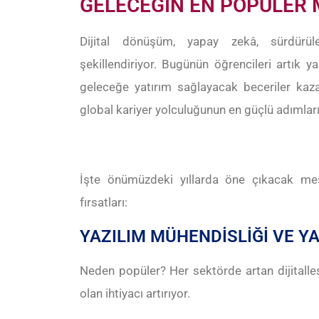
GELECEĞİN EN POPÜLER 
Dijital dönüşüm, yapay zekâ, sürdürüleb
şekillendiriyor. Bugünün öğrencileri artık ya
geleceğe yatırım sağlayacak beceriler kaza
global kariyer yolculuğunun en güçlü adımların
İşte önümüzdeki yıllarda öne çıkacak mesl
fırsatları:
YAZILIM MÜHENDİSLİĞİ VE Y
Neden popüler? Her sektörde artan dijitalle
olan ihtiyacı artırıyor.