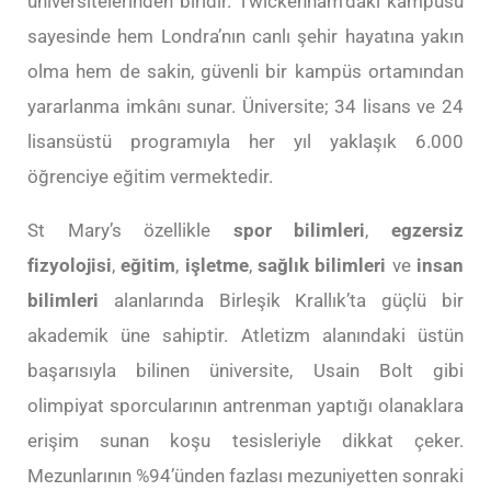
üniversitelerinden biridir. Twickenham’daki kampüsü
sayesinde hem Londra’nın canlı şehir hayatına yakın
olma hem de sakin, güvenli bir kampüs ortamından
yararlanma imkânı sunar. Üniversite; 34 lisans ve 24
lisansüstü programıyla her yıl yaklaşık 6.000
öğrenciye eğitim vermektedir.
St Mary’s özellikle
spor bilimleri
,
egzersiz
fizyolojisi
,
eğitim
,
işletme
,
sağlık bilimleri
ve
insan
bilimleri
alanlarında Birleşik Krallık’ta güçlü bir
akademik üne sahiptir. Atletizm alanındaki üstün
başarısıyla bilinen üniversite, Usain Bolt gibi
olimpiyat sporcularının antrenman yaptığı olanaklara
erişim sunan koşu tesisleriyle dikkat çeker.
Mezunlarının %94’ünden fazlası mezuniyetten sonraki