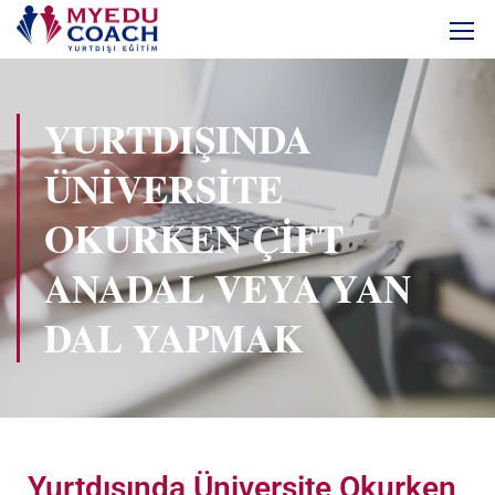
YURTDIŞINDA
ÜNIVERSITE
OKURKEN ÇIFT
ANADAL VEYA YAN
DAL YAPMAK
Yurtdışında Üniversite Okurken