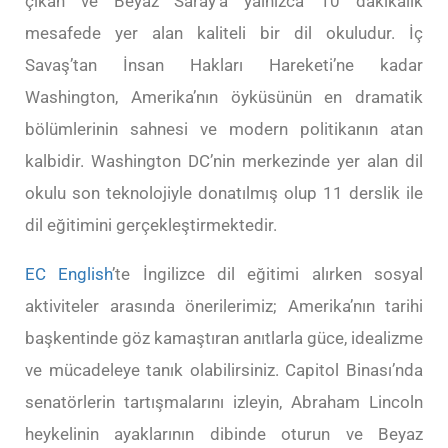
çıkan ve Beyaz Saray’a yalnızca 10 dakikalık
mesafede yer alan kaliteli bir dil okuludur. İç
Savaş’tan İnsan Hakları Hareketi’ne kadar
Washington, Amerika’nın öyküsünün en dramatik
bölümlerinin sahnesi ve modern politikanın atan
kalbidir. Washington DC’nin merkezinde yer alan dil
okulu son teknolojiyle donatılmış olup 11 derslik ile
dil eğitimini gerçekleştirmektedir.
EC English
’te İngilizce dil eğitimi alırken sosyal
aktiviteler arasında önerilerimiz; Amerika’nın tarihi
başkentinde göz kamaştıran anıtlarla güce, idealizme
ve mücadeleye tanık olabilirsiniz. Capitol Binası’nda
senatörlerin tartışmalarını izleyin, Abraham Lincoln
heykelinin ayaklarının dibinde oturun ve Beyaz