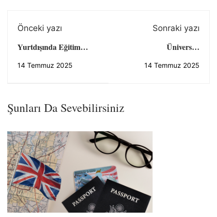
Önceki yazı
Sonraki yazı
Yurtdışında Eğitim
Üniversite
Alırken Kültürel Uyum
Başvurularında “Niyet
14 Temmuz 2025
14 Temmuz 2025
Süreci Ve Baş Etme
Mektubu” Nasıl Yazılır?
Yöntemleri
Şunları Da Sevebilirsiniz